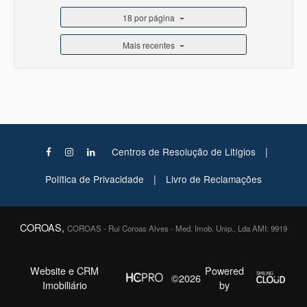
18 por página
Mais recentes
|
Centros de Resolução de Litígios
|
Política de Privacidade
Livro de Reclamações
COROAS,
COROAS - Rui Coroas Alves - Med. Imob. Unip., Lda AMI: 9919
Website e CRM
Powered
©2026
Imobiliário
by