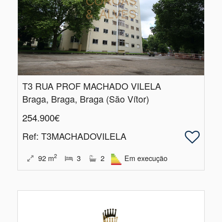
T3 RUA PROF MACHADO VILELA
Braga, Braga, Braga (São Vítor)
254.900€
Ref
: T3MACHADOVILELA
2
92
m
3
2
Em execução