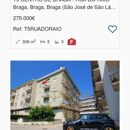
Braga, Braga, Braga (São José de São Lázaro e São João do Souto)
275.000€
Ref
: T5RUADORAIO
2
308
m
5
3