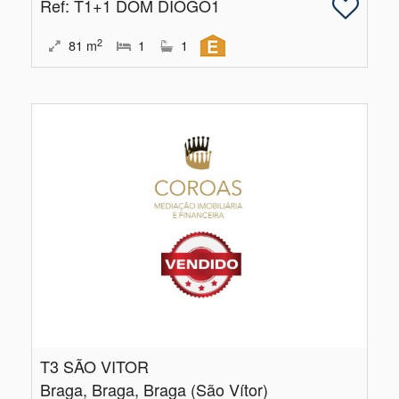
Ref
: T1+1 DOM DIOGO1
2
81
m
1
1
T3 SÃO VITOR
Braga, Braga, Braga (São Vítor)