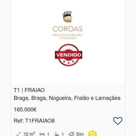
T1 | FRAIAO
Braga, Braga, Nogueira, Fraião e Lamaçães
165.000€
Ref
: T1FRAIAO8
2
72
m
1
1
Sim