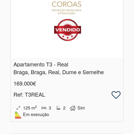
Apartamento T3 - Real
Braga, Braga, Real, Dume e Semelhe
169.000€
Ref
: T3REAL
2
125
m
3
2
Sim
Em execução