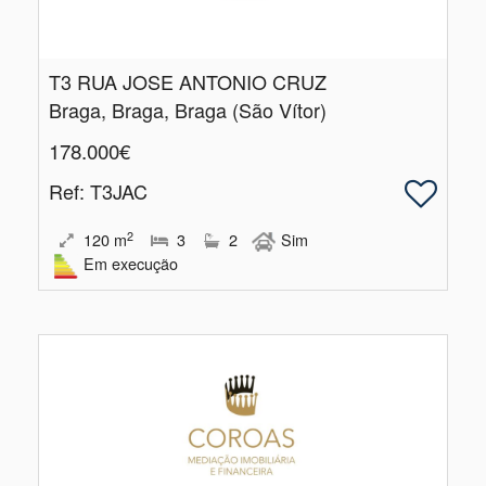
T3 RUA JOSE ANTONIO CRUZ
Braga, Braga, Braga (São Vítor)
178.000€
Ref
: T3JAC
2
120
m
3
2
Sim
Em execução