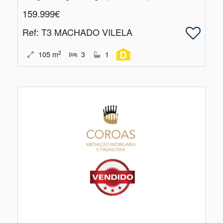
159.999€
Ref
: T3 MACHADO VILELA
2
105
m
3
1