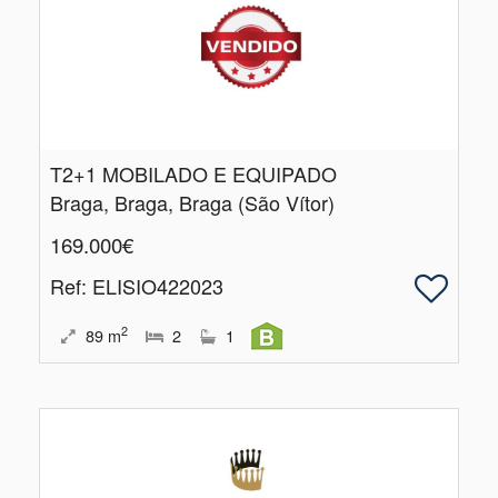
T2+1 MOBILADO E EQUIPADO
Braga, Braga, Braga (São Vítor)
169.000€
Ref
: ELISIO422023
2
89
m
2
1