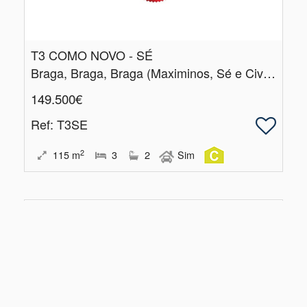
T3 COMO NOVO - SÉ
Braga, Braga, Braga (Maximinos, Sé e Cividade)
149.500€
Ref
: T3SE
2
115
m
3
2
Sim