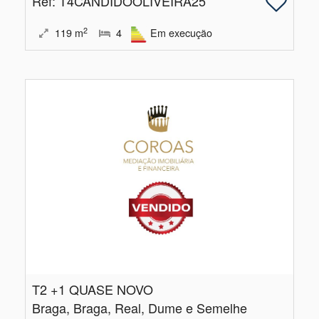
Ref
: T4CANDIDOOLIVEIRA25
2
119
m
4
Em execução
T2 +1 QUASE NOVO
Braga, Braga, Real, Dume e Semelhe