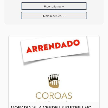
6 por página
Mais recentes
MORADIA VILA VERDE | 3 SUITES | MOBILADA