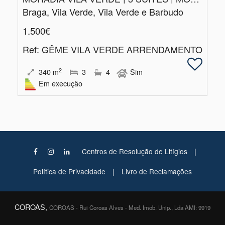
Braga, Vila Verde, Vila Verde e Barbudo
1.500€
Ref
: GÊME VILA VERDE ARRENDAMENTO
2
340
m
3
4
Sim
Em execução
|
Centros de Resolução de Litígios
|
Política de Privacidade
Livro de Reclamações
COROAS,
COROAS - Rui Coroas Alves - Med. Imob. Unip., Lda AMI: 9919