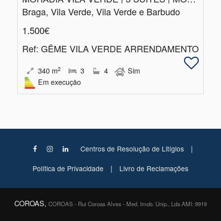
Braga, Vila Verde, Vila Verde e Barbudo
1.500€
Ref
: GÊME VILA VERDE ARRENDAMENTO
2
340
m
3
4
Sim
Em execução
|
Centros de Resolução de Litígios
|
Política de Privacidade
Livro de Reclamações
COROAS,
COROAS - Rui Coroas Alves - Med. Imob. Unip., Lda AMI: 9919