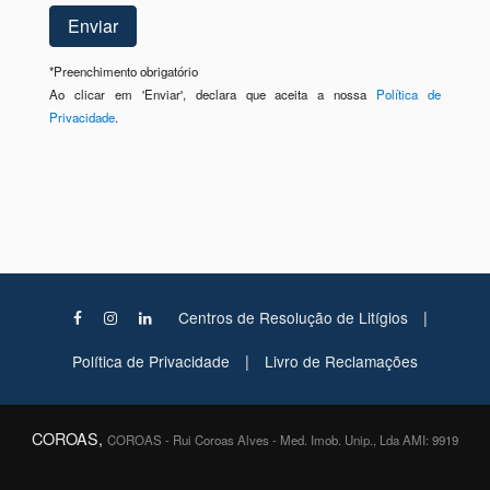
*
Preenchimento obrigatório
Ao clicar em 'Enviar', declara que aceita a nossa
Política de
Privacidade
.
|
Centros de Resolução de Litígios
|
Política de Privacidade
Livro de Reclamações
COROAS,
COROAS - Rui Coroas Alves - Med. Imob. Unip., Lda AMI: 9919