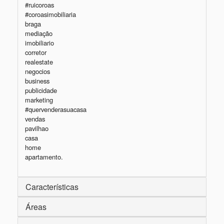
#ruicoroas 

#coroasimobiliaria 

braga 

mediação 

imobiliario 

corretor 

realestate 

negocios 

business 

publicidade 

marketing 

#quervenderasuacasa 

vendas 

pavilhao 

casa 

home 

apartamento.
Características
Áreas