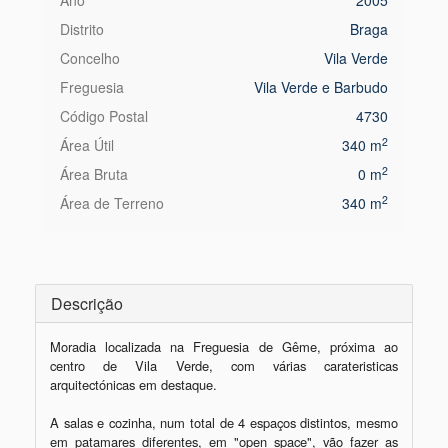
Ano
2005
Distrito
Braga
Concelho
Vila Verde
Freguesia
Vila Verde e Barbudo
Código Postal
4730
2
Área Útil
340 m
2
Área Bruta
0 m
2
Área de Terreno
340 m
Descrição
Moradia localizada na Freguesia de Gême, próxima ao 
centro de Vila Verde, com várias carateristicas 
arquitectónicas em destaque.

A salas e cozinha, num total de 4 espaços distintos, mesmo 
em patamares diferentes, em "open space", vão fazer as 