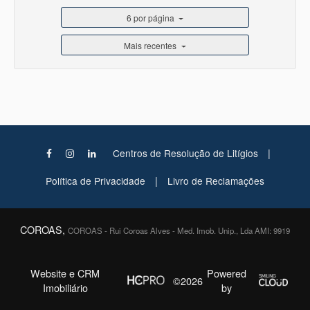
6 por página
Mais recentes
|
Centros de Resolução de Litígios
|
Política de Privacidade
Livro de Reclamações
COROAS,
COROAS - Rui Coroas Alves - Med. Imob. Unip., Lda AMI: 9919
Website e CRM
Powered
©2026
Imobiliário
by