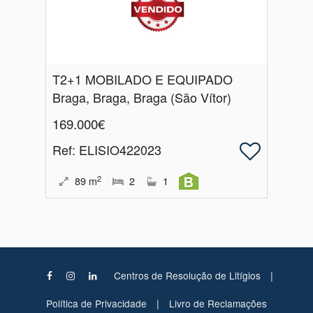
T2+1 MOBILADO E EQUIPADO
Braga, Braga, Braga (São Vítor)
169.000€
Ref
: ELISIO422023
2
89
m
2
1
|
Centros de Resolução de Litígios
|
Política de Privacidade
Livro de Reclamações