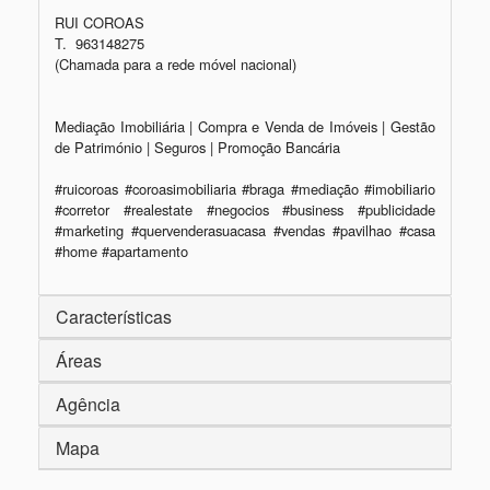
RUI COROAS

T.  963148275 

(Chamada para a rede móvel nacional)

Mediação Imobiliária | Compra e Venda de Imóveis | Gestão 
de Património | Seguros | Promoção Bancária﻿

#ruicoroas #coroasimobiliaria #braga #mediação #imobiliario 
#corretor #realestate #negocios #business #publicidade 
#marketing #quervenderasuacasa #vendas #pavilhao #casa 
#home #apartamento
Características
Áreas
Agência
Mapa